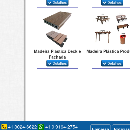
Detalhes
Detalhes
Madeira Plástica Deck e
Madeira Plástica Pro
Fachada
Detalhes
Detalhes
41 3024-6622
41 9 9164-2754
Empresa
Notícias