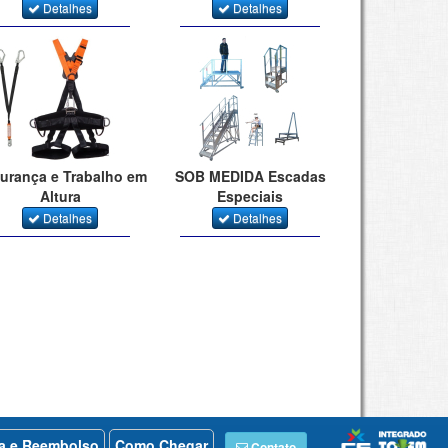
Detalhes
Detalhes
urança e Trabalho em
SOB MEDIDA Escadas
Altura
Especiais
Detalhes
Detalhes
ca e Reembolso
Como Chegar
Contato