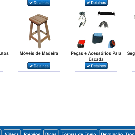
Detalhes
Detalhes
dutos
Móveis de Madeira
Peças e Acessórios Para
Seg
Escada
Detalhes
Detalhes
Vídeos
Prêmios
Dicas
Formas de Envio
Devolução, Tro